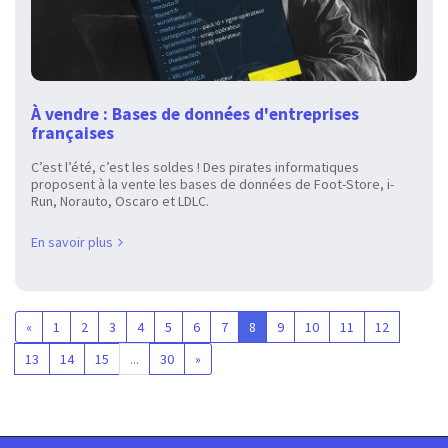
À vendre : Bases de données d'entreprises
françaises
C’est l’été, c’est les soldes ! Des pirates informatiques
proposent à la vente les bases de données de Foot-Store, i-
Run, Norauto, Oscaro et LDLC.
En savoir plus
«
1
2
3
4
5
6
7
8
9
10
11
12
13
14
15
...
30
»