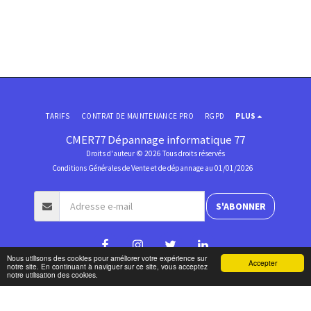
TARIFS
CONTRAT DE MAINTENANCE PRO
RGPD
PLUS
CMER77 Dépannage informatique 77
Droits d'auteur © 2026 Tous droits réservés
Conditions Générales de Vente et de dépannage au 01/01/2026
S'ABONNER
Nous utilisons des cookies pour améliorer votre expérience sur
Accepter
notre site. En continuant à naviguer sur ce site, vous acceptez
notre utilisation des cookies.