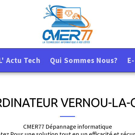
L' Actu Tech
Qui Sommes Nous?
E
DINATEUR VERNOU-LA-C
CMER77 Dépannage informatique

tez Pour une solution tout en un efficacité et sécur