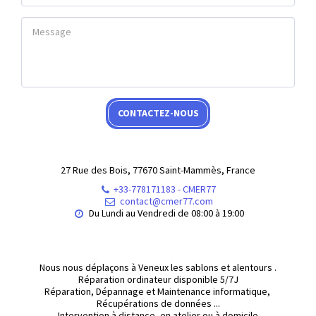
CONTACTEZ-NOUS
27 Rue des Bois, 77670 Saint-Mammès, France
+33-778171183
-
CMER77
contact@cmer77.com
Du Lundi au Vendredi de 08:00 à 19:00
Nous nous déplaçons à Veneux les sablons et alentours .

Réparation ordinateur disponible 5/7J

Réparation, Dépannage et Maintenance informatique, 
Récupérations de données ...

Intervention à distance, en atelier ou à domicile
