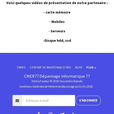
Voici quelques vidéos de présentation de notre partenaire :
-
carte mémoire
-
Mobiles
-
Serveurs
-
Disque hdd, ssd
TARIFS
CONTRAT DE MAINTENANCE PRO
RGPD
PLUS
CMER77 Dépannage informatique 77
Droits d'auteur © 2026 Tous droits réservés
Conditions Générales de Vente et de dépannage au 01/01/2026
S'ABONNER