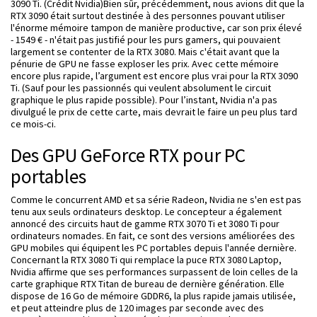
3090 Ti. (Crédit Nvidia)Bien sûr, précédemment, nous avions dit que la
RTX 3090 était surtout destinée à des personnes pouvant utiliser
l'énorme mémoire tampon de manière productive, car son prix élevé
- 1549 € - n'était pas justifié pour les purs gamers, qui pouvaient
largement se contenter de la RTX 3080. Mais c'était avant que la
pénurie de GPU ne fasse exploser les prix. Avec cette mémoire
encore plus rapide, l’argument est encore plus vrai pour la RTX 3090
Ti. (Sauf pour les passionnés qui veulent absolument le circuit
graphique le plus rapide possible). Pour l’instant, Nvidia n'a pas
divulgué le prix de cette carte, mais devrait le faire un peu plus tard
ce mois-ci.
Des GPU GeForce RTX pour PC
portables
Comme le concurrent AMD et sa série Radeon, Nvidia ne s'en est pas
tenu aux seuls ordinateurs desktop. Le concepteur a également
annoncé des circuits haut de gamme RTX 3070 Ti et 3080 Ti pour
ordinateurs nomades. En fait, ce sont des versions améliorées des
GPU mobiles qui équipent les PC portables depuis l'année dernière.
Concernant la RTX 3080 Ti qui remplace la puce RTX 3080 Laptop,
Nvidia affirme que ses performances surpassent de loin celles de la
carte graphique RTX Titan de bureau de dernière génération. Elle
dispose de 16 Go de mémoire GDDR6, la plus rapide jamais utilisée,
et peut atteindre plus de 120 images par seconde avec des