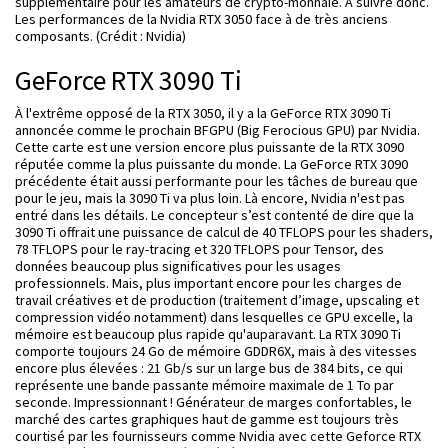
supplémentaire pour les amateurs de crypto-monnaie. À suivre donc.
Les performances de la Nvidia RTX 3050 face à de très anciens
composants. (Crédit : Nvidia)
GeForce RTX 3090 Ti
À l'extrême opposé de la RTX 3050, il y a la GeForce RTX 3090 Ti
annoncée comme le prochain BFGPU (Big Ferocious GPU) par Nvidia.
Cette carte est une version encore plus puissante de la RTX 3090
réputée comme la plus puissante du monde. La GeForce RTX 3090
précédente était aussi performante pour les tâches de bureau que
pour le jeu, mais la 3090 Ti va plus loin. Là encore, Nvidia n'est pas
entré dans les détails. Le concepteur s’est contenté de dire que la
3090 Ti offrait une puissance de calcul de 40 TFLOPS pour les shaders,
78 TFLOPS pour le ray-tracing et 320 TFLOPS pour Tensor, des
données beaucoup plus significatives pour les usages
professionnels. Mais, plus important encore pour les charges de
travail créatives et de production (traitement d’image, upscaling et
compression vidéo notamment) dans lesquelles ce GPU excelle, la
mémoire est beaucoup plus rapide qu'auparavant. La RTX 3090 Ti
comporte toujours 24 Go de mémoire GDDR6X, mais à des vitesses
encore plus élevées : 21 Gb/s sur un large bus de 384 bits, ce qui
représente une bande passante mémoire maximale de 1 To par
seconde. Impressionnant !
Générateur de marges confortables, le
marché des cartes graphiques haut de gamme est toujours très
courtisé par les fournisseurs comme Nvidia avec cette Geforce RTX