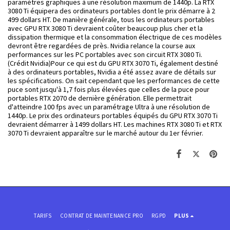
paramètres graphiques à une résolution maximum de 1440p. La RTX
3080 Ti équipera des ordinateurs portables dont le prix démarre à 2
499 dollars HT. De manière générale, tous les ordinateurs portables
avec GPU RTX 3080 Ti devraient coûter beaucoup plus cher et la
dissipation thermique et la consommation électrique de ces modèles
devront être regardées de près.
Nvidia relance la course aux
performances sur les PC portables avec son circuit RTX 3080 Ti.
(Crédit Nvidia)Pour ce qui est du GPU RTX 3070 Ti, également destiné
à des ordinateurs portables, Nvidia a été assez avare de détails sur
les spécifications. On sait cependant que les performances de cette
puce sont jusqu'à 1,7 fois plus élevées que celles de la puce pour
portables RTX 2070 de dernière génération. Elle permettrait
d'atteindre 100 fps avec un paramétrage Ultra à une résolution de
1440p. Le prix des ordinateurs portables équipés du GPU RTX 3070 Ti
devraient démarrer à 1499 dollars HT. Les machines RTX 3080 Ti et RTX
3070 Ti devraient apparaître sur le marché autour du 1er février.
TARIFS
CONTRAT DE MAINTENANCE PRO
RGPD
PLUS