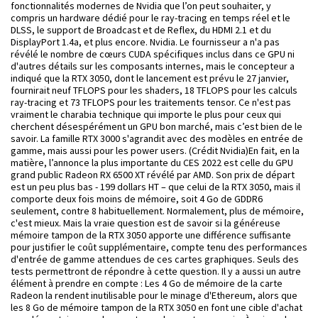
fonctionnalités modernes de Nvidia que l’on peut souhaiter, y
compris un hardware dédié pour le ray-tracing en temps réel et le
DLSS, le support de Broadcast et de Reflex, du HDMI 2.1 et du
DisplayPort 1.4a, et plus encore. Nvidia. Le fournisseur a n'a pas
révélé le nombre de cœurs CUDA spécifiques inclus dans ce GPU ni
d'autres détails sur les composants internes, mais le concepteur a
indiqué que la RTX 3050, dont le lancement est prévu le 27 janvier,
fournirait neuf TFLOPS pour les shaders, 18 TFLOPS pour les calculs
ray-tracing et 73 TFLOPS pour les traitements tensor. Ce n'est pas
vraiment le charabia technique qui importe le plus pour ceux qui
cherchent désespérément un GPU bon marché, mais c’est bien de le
savoir.
La famille RTX 3000 s'agrandit avec des modèles en entrée de
gamme, mais aussi pour les power users. (Crédit Nvidia)En fait, en la
matière, l’annonce la plus importante du CES 2022 est celle du GPU
grand public Radeon RX 6500 XT révélé par AMD. Son prix de départ
est un peu plus bas - 199 dollars HT – que celui de la RTX 3050, mais il
comporte deux fois moins de mémoire, soit 4 Go de GDDR6
seulement, contre 8 habituellement. Normalement, plus de mémoire,
c'est mieux. Mais la vraie question est de savoir si la généreuse
mémoire tampon de la RTX 3050 apporte une différence suffisante
pour justifier le coût supplémentaire, compte tenu des performances
d'entrée de gamme attendues de ces cartes graphiques. Seuls des
tests permettront de répondre à cette question. Il y a aussi un autre
élément à prendre en compte : Les 4 Go de mémoire de la carte
Radeon la rendent inutilisable pour le minage d'Ethereum, alors que
les 8 Go de mémoire tampon de la RTX 3050 en font une cible d'achat