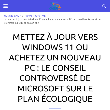
Accueil cmer77
Suivez l' Actu Tech
Mettez à jour vers Windows 11 ou achetez un nouveau PC : le conseil controversé de
Microsoft sur le plan écologique
METTEZ À JOUR VERS
WINDOWS 11 OU
ACHETEZ UN NOUVEAU
PC : LE CONSEIL
CONTROVERSÉ DE
MICROSOFT SUR LE
PLAN ÉCOLOGIQUE