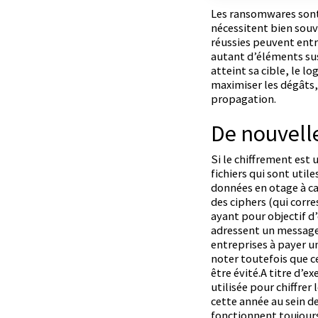
Les ransomwares sont 
nécessitent bien souv
réussies peuvent entra
autant d’éléments sus
atteint sa cible, le l
maximiser les dégâts,
propagation.
De nouvell
Si le chiffrement est 
fichiers qui sont uti
données en otage à ca
des ciphers (qui cor
ayant pour objectif 
adressent un message 
entreprises à payer un
noter toutefois que 
être évité.A titre d’
utilisée pour chiffrer
cette année au sein d
fonctionnent toujours