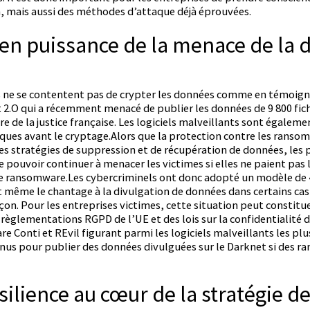
, mais aussi des méthodes d’attaque déjà éprouvées.
en puissance de la menace de la 
s ne se contentent pas de crypter les données comme en témoign
 2.O qui a récemment menacé de publier les données de 9 800 fich
re de la justice française. Les logiciels malveillants sont égaleme
iques avant le cryptage.Alors que la protection contre les ranso
 stratégies de suppression et de récupération de données, les pi
 pouvoir continuer à menacer les victimes si elles ne paient pas l
 ransomware.Les cybercriminels ont donc adopté un modèle de «
t même le chantage à la divulgation de données dans certains cas
çon. Pour les entreprises victimes, cette situation peut constitu
 règlementations RGPD de l’UE et des lois sur la confidentialité 
 Conti et REvil figurant parmi les logiciels malveillants les pl
us pour publier des données divulguées sur le Darknet si des ra
silience au cœur de la stratégie d