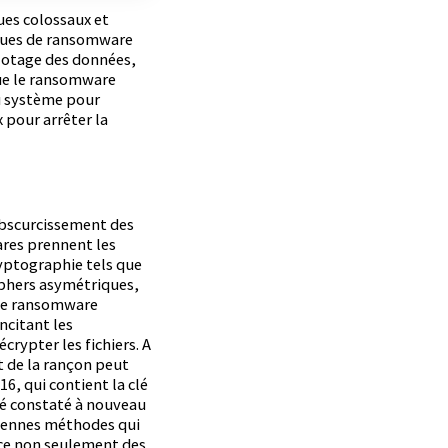
ues colossaux et
aques de ransomware
n otage des données,
que le ransomware
 du système pour
 pour arrêter la
’obscurcissement des
ares prennent les
ryptographie tels que
iphers asymétriques,
 de ransomware
ncitant les
crypter les fichiers. A
 de la rançon peut
6, qui contient la clé
été constaté à nouveau
ciennes méthodes qui
nce non seulement des