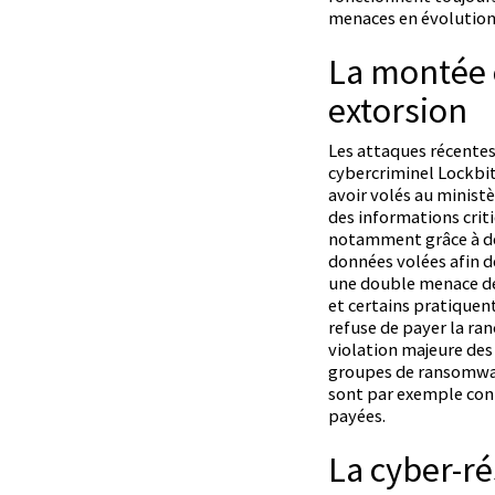
menaces en évolution
La montée 
extorsion
Les attaques récente
cybercriminel Lockbit
avoir volés au ministè
des informations crit
notamment grâce à des
données volées afin de
une double menace de
et certains pratiquen
refuse de payer la ran
violation majeure des
groupes de ransomware
sont par exemple conn
payées.
La cyber-ré