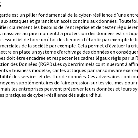
s
arde est un pilier fondamental de la cyber-résilience d’une entre
r aux attaques et garantit un accès continu aux données. Toutefois,
ifier clairement les besoins de l’entreprise et de tester régulièr
s massives au pire moment.La protection des données est critiqu
nc essentiel de faire un état des lieux et d’établir par exemple le 
merciales de la société par exemple. Cela permet d’évaluer la cri
mettre en place un système d’archivage des données en conséquence
s doit être encadrée et respecter les cadres légaux régis par l
ction des Données (RGPD).Les cybercriminels continueront à affin
ents « business models», car les attaques par ransomware exerce
bilité des services et des flux de données. Ces adversaires conti
moyens supplémentaires de faire pression sur les victimes pour 
 mais les entreprises peuvent préserver leurs données et leurs 
es pratiques de cyber-résilience dès aujourd’hui.