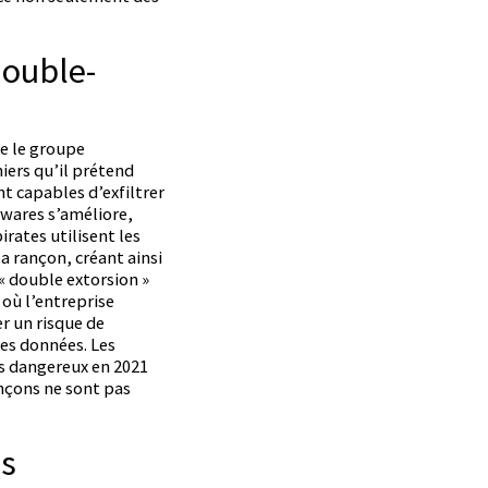
double-
e le groupe
iers qu’il prétend
nt capables d’exfiltrer
mwares s’améliore,
rates utilisent les
a rançon, créant ainsi
 double extorsion »
 où l’entreprise
er un risque de
des données. Les
us dangereux en 2021
nçons ne sont pas
es