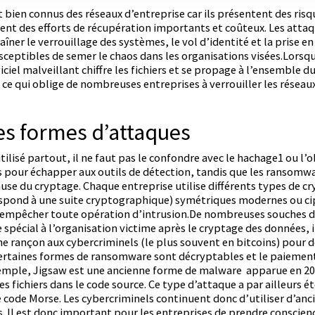
bien connus des réseaux d’entreprise car ils présentent des risq
ent des efforts de récupération importants et coûteux. Les att
îner le verrouillage des systèmes, le vol d’identité et la prise e
ceptibles de semer le chaos dans les organisations visées.Lors
ogiciel malveillant chiffre les fichiers et se propage à l’ensemble
 ce qui oblige de nombreuses entreprises à verrouiller les réseaux
es formes d’attaques
utilisé partout, il ne faut pas le confondre avec le hachage1 ou l
les pour échapper aux outils de détection, tandis que les ransomw
use du cryptage. Chaque entreprise utilise différents types de c
respond à une suite cryptographique) symétriques modernes ou c
d’empêcher toute opération d’intrusion.De nombreuses souches
spécial à l’organisation victime après le cryptage des données, i
e rançon aux cybercriminels (le plus souvent en bitcoins) pour dé
certaines formes de ransomware sont décryptables et le paiement
exemple, Jigsaw est une ancienne forme de malware apparue en 201
 les fichiers dans le code source. Ce type d’attaque a par ailleurs 
e code Morse. Les cybercriminels continuent donc d’utiliser d’an
. Il est donc important pour les entreprises de prendre conscie