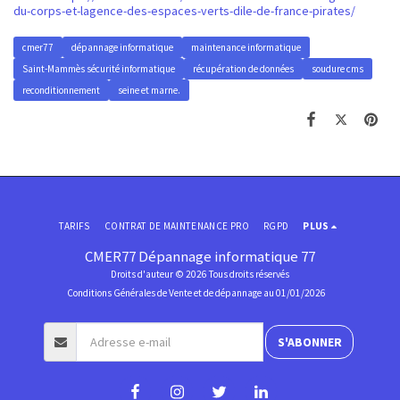
du-corps-et-lagence-des-espaces-verts-dile-de-france-pirates/
cmer77
dépannage informatique
maintenance informatique
Saint-Mammès sécurité informatique
récupération de données
soudure cms
reconditionnement
seine et marne.
TARIFS
CONTRAT DE MAINTENANCE PRO
RGPD
PLUS
CMER77 Dépannage informatique 77
Droits d'auteur © 2026 Tous droits réservés
Conditions Générales de Vente et de dépannage au 01/01/2026
S'ABONNER