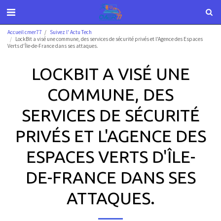
Accueil cmer77
Suivez l' Actu Tech
LockBit a visé une commune, des services de sécurité privés et l'Agence des Espaces
Verts d'Île-de-France dans ses attaques.
LOCKBIT A VISÉ UNE
COMMUNE, DES
SERVICES DE SÉCURITÉ
PRIVÉS ET L'AGENCE DES
ESPACES VERTS D'ÎLE-
DE-FRANCE DANS SES
ATTAQUES.