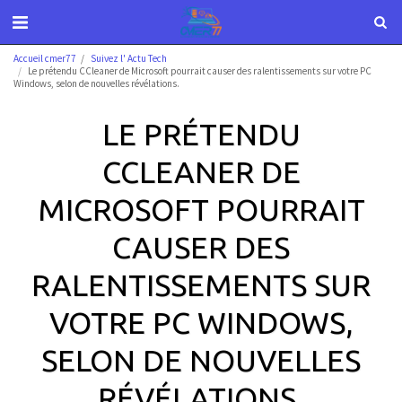
Accueil cmer77
Suivez l' Actu Tech
Le prétendu CCleaner de Microsoft pourrait causer des ralentissements sur votre PC
Windows, selon de nouvelles révélations.
LE PRÉTENDU
CCLEANER DE
MICROSOFT POURRAIT
CAUSER DES
RALENTISSEMENTS SUR
VOTRE PC WINDOWS,
SELON DE NOUVELLES
RÉVÉLATIONS.