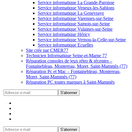
Service informatique La Grande-Paroisse
Service informatique Veneux-les-Sablons
Service informatique La Genevraye
Service informatique Varennes-sur-Seine
Service informatique Samois-sur-Seine
Service informatique Vulaines-sur-Seine
Service informatique Héricy
Service informatique Vernou-la-Celle-sur-Seine
Service informatique Ecuelles
Site crée par CMER77
Technicien Informatique Seine-et-Marne 77
Réparation consoles de jeux rétro & récentes –
Fontainebleau, Montereau, Moret, Saint-Mammès (77)
Réparation Pc et Mac – Fontainebleau, Montereau,
Moret, Saint-Mammès (77)
Réparation PC toutes marques à Saint-Mammès
S'abonner
S'abonner