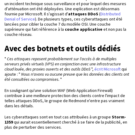
un incident technique sous surveillance et pour lequel des mesures
d'atténuation ont été déployées. Une explication est désormais
fournie par Microsoft. Il s'agissait d'
attaques DDoS
(
Distributed
Denial of Service
). De plusieurs types, ces cyberattaques ont été
lancées pour cibler la couche 7 du modèle OSI. Une couche
supérieure qui fait référence à la
couche applicative
et non pas la
couche réseau.
Avec des botnets et outils dédiés
"
Ces attaques reposent probablement sur l'accès à de multiples
serveurs privés virtuels (VPS) en conjonction avec une infrastructure
cloud louée, des proxies ouverts et des outils DDoS
",
écrit Microsoft
qui
ajoute : "
Nous n'avons vu aucune preuve que les données des clients ont
été consultées ou compromises.
"
En soulignant qu'une solution WAF (Web Application Firewall)
contribue à une meilleure protection des clients contre l'impact de
telles attaques DDoS, le groupe de Redmond n'entre pas vraiment
dans les détails.
Les cyberattaques sont en tout cas attribuées à un groupe
Storm-
1359
qui aurait essentiellement cherché à se faire de la publicité, en
plus de perturber des services.