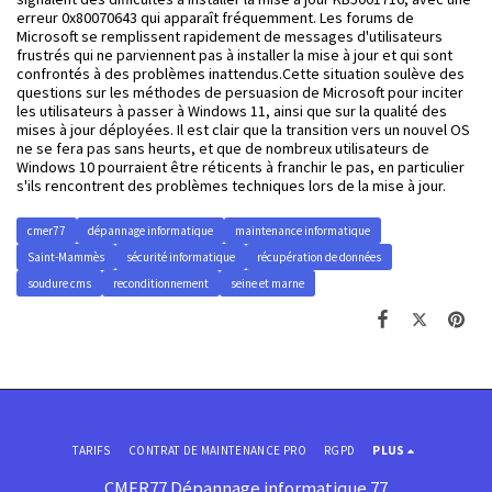
erreur 0x80070643 qui apparaît fréquemment. Les forums de
Microsoft se remplissent rapidement de messages d'utilisateurs
frustrés qui ne parviennent pas à installer la mise à jour et qui sont
confrontés à des problèmes inattendus.Cette situation soulève des
questions sur les méthodes de persuasion de Microsoft pour inciter
les utilisateurs à passer à Windows 11, ainsi que sur la qualité des
mises à jour déployées. Il est clair que la transition vers un nouvel OS
ne se fera pas sans heurts, et que de nombreux utilisateurs de
Windows 10 pourraient être réticents à franchir le pas, en particulier
s'ils rencontrent des problèmes techniques lors de la mise à jour.
cmer77
dépannage informatique
maintenance informatique
Saint-Mammès
sécurité informatique
récupération de données
soudure cms
reconditionnement
seine et marne
TARIFS
CONTRAT DE MAINTENANCE PRO
RGPD
PLUS
CMER77 Dépannage informatique 77