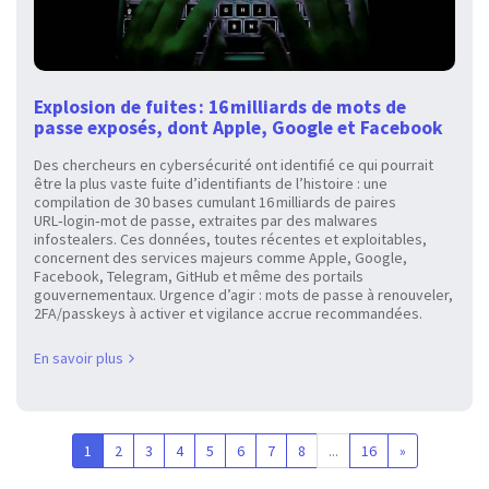
Explosion de fuites : 16 milliards de mots de
passe exposés, dont Apple, Google et Facebook
Des chercheurs en cybersécurité ont identifié ce qui pourrait
être la plus vaste fuite d’identifiants de l’histoire : une
compilation de 30 bases cumulant 16 milliards de paires
URL‑login‑mot de passe, extraites par des malwares
infostealers. Ces données, toutes récentes et exploitables,
concernent des services majeurs comme Apple, Google,
Facebook, Telegram, GitHub et même des portails
gouvernementaux. Urgence d’agir : mots de passe à renouveler,
2FA/passkeys à activer et vigilance accrue recommandées.
En savoir plus
1
2
3
4
5
6
7
8
...
16
»