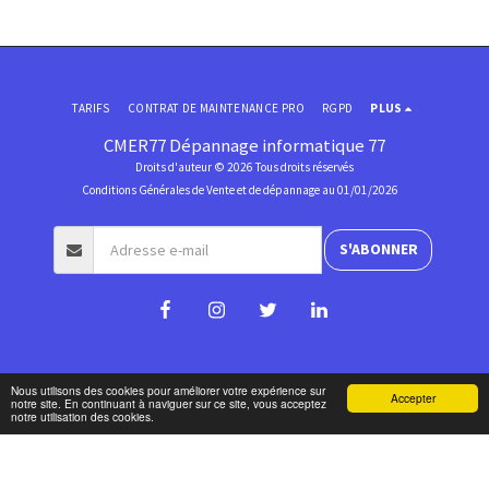
TARIFS
CONTRAT DE MAINTENANCE PRO
RGPD
PLUS
CMER77 Dépannage informatique 77
Droits d'auteur © 2026 Tous droits réservés
Conditions Générales de Vente et de dépannage au 01/01/2026
S'ABONNER
Nous utilisons des cookies pour améliorer votre expérience sur
Accepter
notre site. En continuant à naviguer sur ce site, vous acceptez
notre utilisation des cookies.