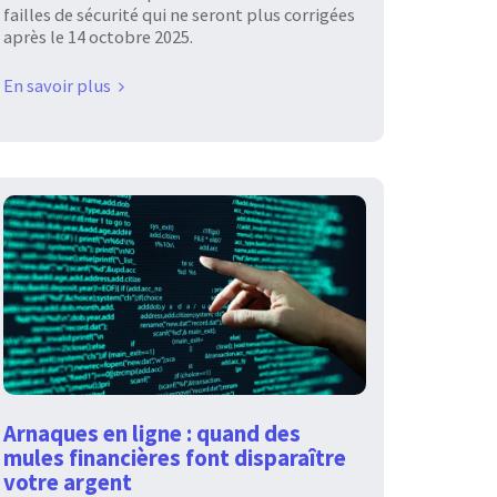
failles de sécurité qui ne seront plus corrigées
après le 14 octobre 2025.
En savoir plus
Arnaques en ligne : quand des
mules financières font disparaître
votre argent