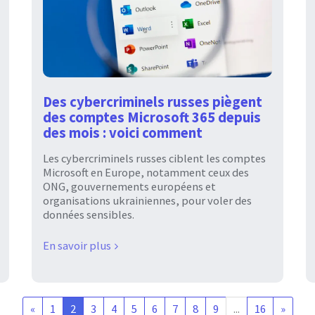
Des cybercriminels russes piègent
des comptes Microsoft 365 depuis
des mois : voici comment
Les cybercriminels russes ciblent les comptes
Microsoft en Europe, notamment ceux des
ONG, gouvernements européens et
organisations ukrainiennes, pour voler des
données sensibles.
En savoir plus
«
1
2
3
4
5
6
7
8
9
...
16
»