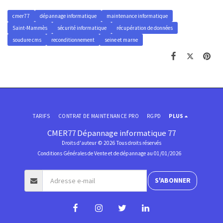
cmer77
dépannage informatique
maintenance informatique
Saint-Mammès
sécurité informatique
récupération de données
soudure cms
reconditionnement
seine et marne
TARIFS
CONTRAT DE MAINTENANCE PRO
RGPD
PLUS
CMER77 Dépannage informatique 77
Droits d'auteur © 2026 Tous droits réservés
Conditions Générales de Vente et de dépannage au 01/01/2026
S'ABONNER