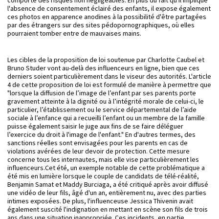
comporte des risques non négligeables. En plus du fait qu'il implique
l'absence de consentement éclairé des enfants, il expose également
ces photos en apparence anodines à la possibilité d'être partagées
par des étrangers sur des sites pédopornographiques, où elles
pourraient tomber entre de mauvaises mains.
Les cibles de la proposition de loi soutenue par Charlotte Caubel et
Bruno Studer vont au-delà des influenceurs en ligne, bien que ces
derniers soient particulièrement dans le viseur des autorités. L'article
4 de cette proposition de loi est formulé de manière à permettre que
"lorsque la diffusion de l’image de l’enfant par ses parents porte
gravement atteinte à la dignité ou à l’intégrité morale de celui-ci, le
particulier, l’établissement ou le service départemental de l’aide
sociale à l’enfance qui a recueilli l’enfant ou un membre de la famille
puisse également saisir le juge aux fins de se faire déléguer
l’exercice du droit à l'image de l'enfant." En d'autres termes, des
sanctions réelles sont envisagées pour les parents en cas de
violations avérées de leur devoir de protection. Cette mesure
concerne tous les internautes, mais elle vise particulièrement les
influenceurs.Cet été, un exemple notable de cette problématique a
été mis en lumière lorsque le couple de candidats de télé-réalité,
Benjamin Samat et Maddy Burciaga, a été critiqué après avoir diffusé
une vidéo de leur fils, âgé d'un an, entièrement nu, avec des parties
intimes exposées. De plus, l'influenceuse Jessica Thivenin avait
également suscité l'indignation en mettant en scène son fils de trois
ans dans une situation inappropriée. Ces incidents, en partie