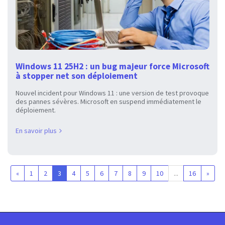
Windows 11 25H2 : un bug majeur force Microsoft
à stopper net son déploiement
Nouvel incident pour Windows 11 : une version de test provoque
des pannes sévères. Microsoft en suspend immédiatement le
déploiement.
En savoir plus
«
1
2
3
4
5
6
7
8
9
10
...
16
»