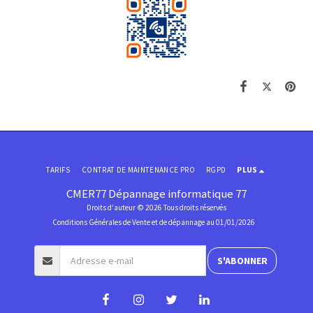
TARIFS
CONTRAT DE MAINTENANCE PRO
RGPD
PLUS
CMER77 Dépannage informatique 77
Droits d'auteur © 2026 Tous droits réservés
Conditions Générales de Vente et de dépannage au 01/01/2026
S'ABONNER