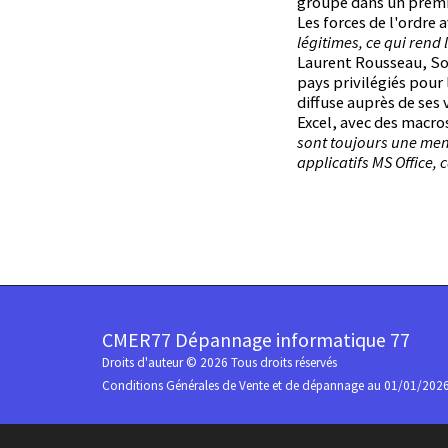
groupe dans un premie
Les forces de l'ordre a
légitimes, ce qui rend 
Laurent Rousseau, Sol
pays privilégiés pou
diffuse auprès de ses
Excel, avec des macro
sont toujours une men
applicatifs MS Office, 
CMER77 Dépannage informatique 77
Droits d'auteur © 2026 Tous droits réservés
Conditions Générales de Vente et de dépannage au 01/01/202