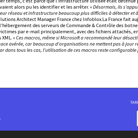
r temps, c'est parce que l'infrastructure utilisée était détenue 
vaient alors pu les identifier et les arrêter. «
Désormais, ils s'appui
leur réseau et infrastructure beaucoup plus difficiles à détecter et 
utions Architect Manager France chez Infoblox.La France fait auj
r l'hébergement des serveurs de Commande & Contrôle des botn
 victimes par e-mail principalement, avec des fichiers attachés, e
s XML. «
Ces macros, même si Microsoft a recommandé leur désacti
ace avérée, car beaucoup d'organisations ne mettent pas à jour r
car dans tous les cas, l'utilisation de ces macros reste configurable 
TAR
6