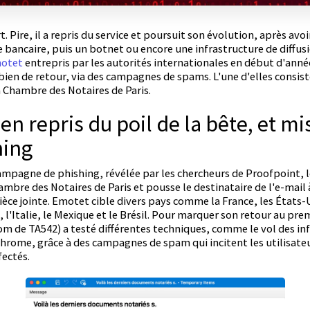
 Pire, il a repris du service et poursuit son évolution, après avoi
e bancaire, puis un botnet ou encore une infrastructure de diffusi
otet
entrepris par les autorités internationales en début d'anné
st bien de retour, via des campagnes de spams. L'une d'elles consist
a Chambre des Notaires de Paris.
en repris du poil de la bête, et mi
hing
 campagne de phishing, révélée par les chercheurs de Proofpoint,
ambre des Notaires de Paris et pousse le destinataire de l'e-mail
èce jointe. Emotet cible divers pays comme la France, les États
 l'Italie, le Mexique et le Brésil. Pour marquer son retour au pr
om de TA542) a testé différentes techniques, comme le vol des in
hrome, grâce à des campagnes de spam qui incitent les utilisateur
nfectés.