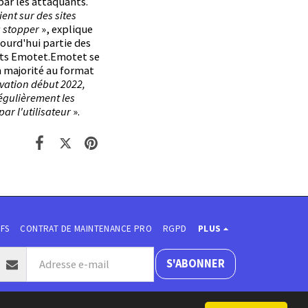
par les attaquants.
ent sur des sites
à stopper
», explique
ourd'hui partie des
ets Emotet.Emotet se
n majorité au format
vation début 2022,
égulièrement les
par l'utilisateur
».
IFS
CONTRAT DE MAINTENANCE PRO
RGPD
PLUS
S'ABONNER